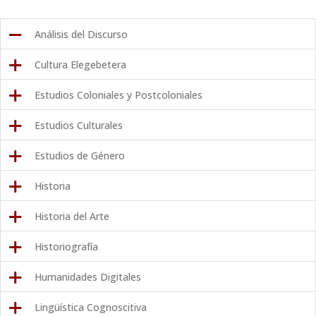
teorías que sustentan los métodos y las técnicas de enseñanza
aprendizaje y para el diseño de sistemas de evaluación.
Ver Mas →
Análisis del Discurso
Cultura Elegebetera
Estudios Coloniales y Postcoloniales
Estudios Culturales
Estudios de Género
Historia
Historia del Arte
Historiografía
Humanidades Digitales
Lingüística Cognoscitiva