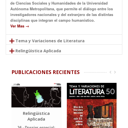
de Ciencias Sociales y Humanidades de la Universidad
Autónoma Metropolitana, que permite el diálogo entre los
investigadores nacionales y del extranjero de las distintas
disciplinas que integran el campo humanístico.
Ver Mas →
Tema y Variaciones de Literatura
Tema y variaciones de literatura, es una revista de crítica e
Relingüistica Aplicada
investigación literaria, de aparición semestral, que se
La revista ReLigüística Aplicada es una revista
propone hacer una revisión sistemática de la literatura
especializada que pretende dar a conocer diferentes
mexicana e hispanoamericana, en especial, del siglo XX
temáticas de vanguardia en los ámbitos de la docencia, la
PUBLICACIONES RECIENTES
hasta nuestros días.
investigación y la cultura de las lenguas. De manera
Ver Mas →
especial conforma artículos en los campos de la
Lingüística, la Lingüística Aplicada,
Ver Mas →
Relingüistica
Aplicada
34.- Dossier especial: