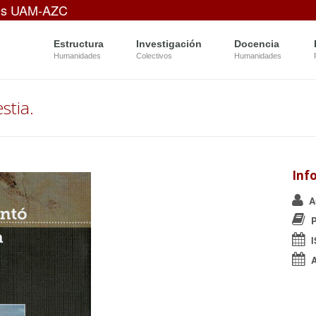
es UAM-AZC
Estructura
Investigación
Docencia
Humanidades
Colectivos
Humanidades
stia.
Inf
A