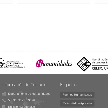
Información de Contacto
Etiquetas
Departamento de Humanidades
Fuentes Humanísticas
5553189125 o 9126
Relingüistica Aplicada
Edificio HO 2do piso