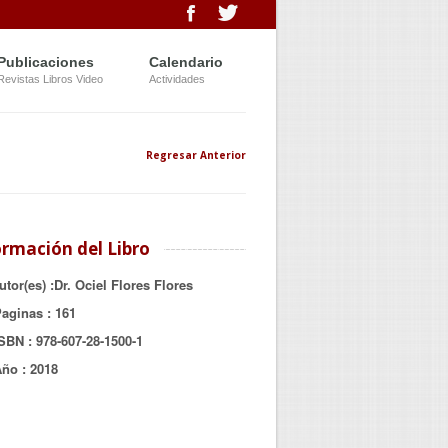
Publicaciones
Calendario
Revistas Libros Video
Actividades
Regresar Anterior
ormación del Libro
utor(es)
:Dr. Ociel Flores Flores
Paginas
: 161
ISBN
:
978-607-28-1500-1
Año
:
2018