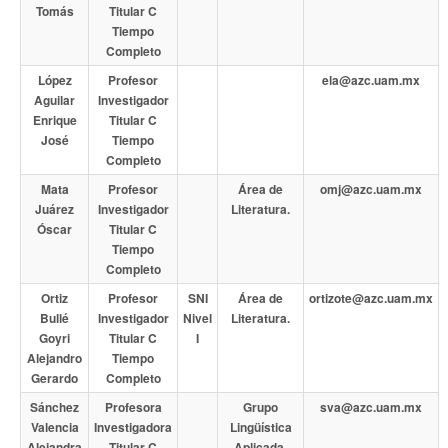
Tomás
Titular C
Tiempo
Completo
López
Profesor
ela@azc.uam.mx
Aguilar
Investigador
Enrique
Titular C
José
Tiempo
Completo
Mata
Profesor
Área de
omj@azc.uam.mx
Juárez
Investigador
Literatura.
Óscar
Titular C
Tiempo
Completo
Ortiz
Profesor
SNI
Área de
ortizote@azc.uam.mx
Bullé
Investigador
Nivel
Literatura.
Goyri
Titular C
I
Alejandro
Tiempo
Gerardo
Completo
Sánchez
Profesora
Grupo
sva@azc.uam.mx
Valencia
Investigadora
Lingüística
Alejandra
Titular C
Aplicada.