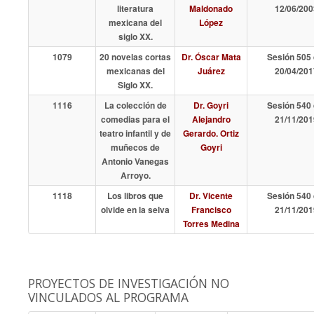
literatura
Maldonado
12/06/200
mexicana del
López
siglo XX.
1079
20 novelas cortas
Dr. Óscar Mata
Sesión 505 
mexicanas del
Juárez
20/04/201
Siglo XX.
1116
La colección de
Dr. Goyri
Sesión 540 
comedias para el
Alejandro
21/11/201
teatro infantil y de
Gerardo. Ortiz
muñecos de
Goyri
Antonio Vanegas
Arroyo.
1118
Los libros que
Dr. Vicente
Sesión 540 
olvide en la selva
Francisco
21/11/201
Torres Medina
PROYECTOS DE INVESTIGACIÓN NO
VINCULADOS AL PROGRAMA