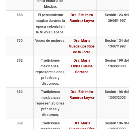
en la historia de
México.
680
El pensamiento
Dra. Edelmira
Sesión 123 del
mágico durante la
Ramírez Leyva
29/05/1997
época colonial en
la Nueva España.
730
Voces de mujeres.
Dra. María
Sesión 124 del
Guadalupe Ríos
13/07/1997
de la Torre
862
Tradiciones
Dra. María
Sesión 196 del
mexicanas:
Elvira Buelna
13/03/2003
representaciones,
Serrano
prácticas y
discursos.
862
Tradiciones
Dra. Edelmira
Sesión 196 del
mexicanas:
Ramírez Leyva
13/03/2003
representaciones,
prácticas y
discursos.
862
Tradiciones
Dra. María
Sesión 196 del
mexicanas:
Guadalupe Ríos
13/03/2003