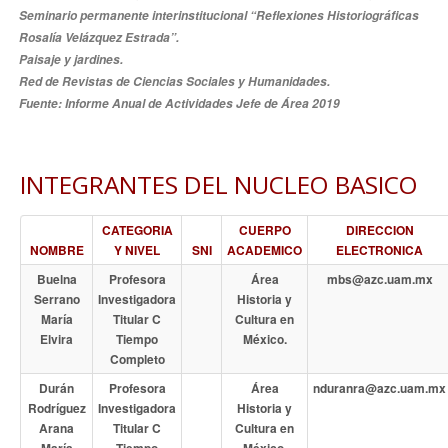
Seminario permanente interinstitucional “Reflexiones Historiográficas
Rosalía Velázquez Estrada”.
Paisaje y jardines.
Red de Revistas de Ciencias Sociales y Humanidades.
Fuente: Informe Anual de Actividades Jefe de Área 2019
INTEGRANTES DEL NUCLEO BASICO
CATEGORIA
CUERPO
DIRECCION
NOMBRE
Y NIVEL
SNI
ACADEMICO
ELECTRONICA
Buelna
Profesora
Área
mbs@azc.uam.mx
Serrano
Investigadora
Historia y
María
Titular C
Cultura en
Elvira
Tiempo
México.
Completo
Durán
Profesora
Área
nduranra@azc.uam.mx
Rodríguez
Investigadora
Historia y
Arana
Titular C
Cultura en