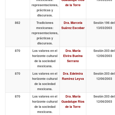
representaciones,
de la Torre
prácticas y
discursos.
862
Tradiciones
Dra. Marcela
Sesión 196 del
mexicanas:
Suárez Escobar
13/03/2003
representaciones,
prácticas y
discursos.
870
Los valores en el
Dra. María
Sesión 203 del
horizonte cultural
Elvira Buelna
12/06/2003
de la sociedad
Serrano
mexicana.
870
Los valores en el
Dra. Edelmira
Sesión 203 del
horizonte cultural
Ramírez Leyva
12/06/2003
de la sociedad
mexicana.
870
Los valores en el
Dra. María
Sesión 203 del
horizonte cultural
Guadalupe Ríos
12/06/2003
de la sociedad
de la Torre
mexicana.