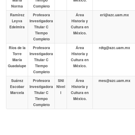
María
Tiempo
México.
Norma
Completo
Ramírez
Profesora
Área
erl@azc.uam.mx
Leyva
Investigadora
Historia y
Edelmira
Titular C
Cultura en
Tiempo
México.
Completo
Ríos de la
Profesora
Área
rdtg@azc.uam.mx
Torre
Investigadora
Historia y
María
Titular C
Cultura en
Guadalupe
Tiempo
México.
Completo
Suárez
Profesora
SNI
Área
mes@azc.uam.mx
Escobar
Investigadora
Nivel
Historia y
Marcela
Titular C
I
Cultura en
Tiempo
México.
Completo