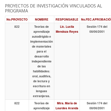
PROYECTOS DE INVESTIGACIÓN VINCULADOS AL
PROGRAMA
No.PROYECTO
NOMBRE
RESPONSABLE
No.FEC.APROBACI
822
Teorías de
Lic. Lucila
Sesión 174 del
aprendizaje
Mendoza Reyes
08/06/2001
autodirigido e
implementación
de materiales
para el
desarrollo
independiente
de las
habilidades:
oral, auditiva,
de lectura y
escritura en
lenguas
extranjeras.
822
Teorías de
Mtra. María de
Sesión 174 del
aprendizaje
Lourdes Aranda
08/06/2001