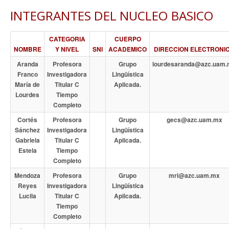
INTEGRANTES DEL NUCLEO BASICO
CATEGORIA
CUERPO
NOMBRE
Y NIVEL
SNI
ACADEMICO
DIRECCION ELECTRONI
Aranda
Profesora
Grupo
lourdesaranda@azc.uam
Franco
Investigadora
Lingüística
María de
Titular C
Aplicada.
Lourdes
Tiempo
Completo
Cortés
Profesora
Grupo
gecs@azc.uam.mx
Sánchez
Investigadora
Lingüística
Gabriela
Titular C
Aplicada.
Estela
Tiempo
Completo
Mendoza
Profesora
Grupo
mrl@azc.uam.mx
Reyes
Investigadora
Lingüística
Lucila
Titular C
Aplicada.
Tiempo
Completo