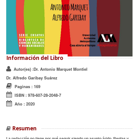
Información del Libro
Autor(es)
:Dr. Antonio Marquet Montiel
Dr. Alfredo Garibay Suárez
Paginas
: 169
ISBN
:
978-607-28-2048-7
Año
:
2020
Resumen
La redacción no tiene por qué seguir siendo un asunto árido. Reglas y