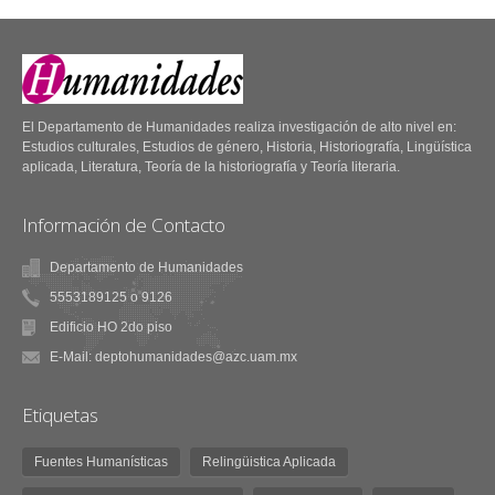
Interculturalidad.
Fuentes Humanísticas
62.- Literatura, historia y
El Departamento de Humanidades realiza investigación de alto nivel en:
estudios culturales
Estudios culturales, Estudios de género, Historia, Historiografía, Lingüística
aplicada, Literatura, Teoría de la historiografía y Teoría literaria.
Información de Contacto
Departamento de Humanidades
5553189125 o 9126
Relingüistica Aplicada
Edificio HO 2do piso
Relingüistica Aplicada
E-Mail: deptohumanidades@azc.uam.mx
20
34.- Dossier especial:
TIC.
Inteligencia artificial
Didáctica.
Etiquetas
Evaluación.
Semántica.
Fuentes Humanísticas
Relingüistica Aplicada