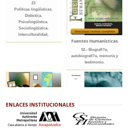
23
Políticas lingüísticas.
Didáctica.
Psicolingüística.
Sociolingüística.
Interculturalidad.
Fuentes Humanísticas
52.- Biografi?a,
autobiografi?a, memoria y
testimonio.
Relingüistica Aplicada
ENLACES INSTITUCIONALES
27
TIC.
Didáctica.