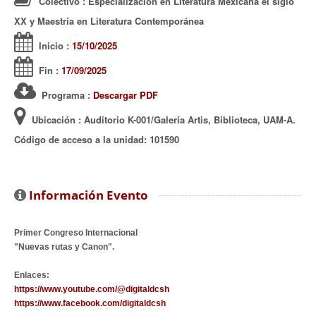
Colectivo
: Especialización en Literatura Mexicana el siglo
XX y Maestría en Literatura Contemporánea
Inicio
:
15/10/2025
Fin
:
17/09/2025
Programa
:
Descargar PDF
Ubicación
: Auditorio K-001/Galería Artis, Biblioteca, UAM-A.
Código de acceso a la unidad: 101590
Información Evento
Primer Congreso Internacional
"Nuevas rutas y Canon".
Enlaces:
https://www.youtube.com/@digitaldcsh
https://www.facebook.com/digitaldcsh