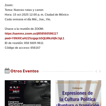
Zoom:
Tema: Nuevas rutas y canon
Hora: 15 oct 2025 12:00 p. m. Ciudad de México
Cada semana el día Mié., Jue., Vie.
Únase a la reunión de ZOOM:
https://uammx.zoom.us/j/85856059611?
pwd=Y0NXlCaH225zqpgcbSQLWkzHj9c3gl.1
ID de reunión: 858 5605 9611
Código de acceso: 656167
Otros Eventos