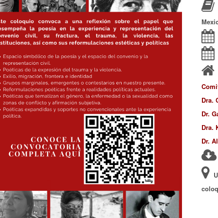
Mexi
Comi
Dra. 
Dr. G
Dra. 
Dr. A
U
colo