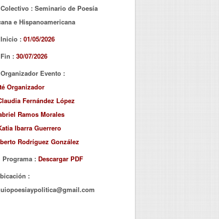
Colectivo
: Seminario de Poesía
cana e Hispanoamericana
Inicio
:
01/05/2026
Fin
:
30/07/2026
Organizador Evento
:
té Organizador
Claudia Fernández López
abriel Ramos Morales
Katia Ibarra Guerrero
lberto Rodríguez González
Programa
:
Descargar PDF
bicación
:
quiopoesiaypolitica@gmail.com