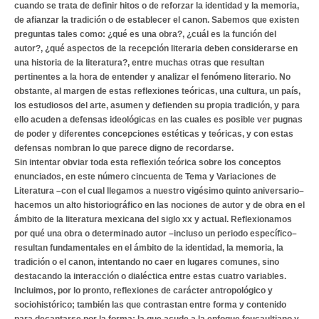
cuando se trata de definir hitos o de reforzar la identidad y la memoria,
de afianzar la tradición o de establecer el canon. Sabemos que existen
preguntas tales como: ¿qué es una obra?, ¿cuál es la función del
autor?, ¿qué aspectos de la recepción literaria deben considerarse en
una historia de la literatura?, entre muchas otras que resultan
pertinentes a la hora de entender y analizar el fenómeno literario. No
obstante, al margen de estas reflexiones teóricas, una cultura, un país,
los estudiosos del arte, asumen y defienden su propia tradición, y para
ello acuden a defensas ideológicas en las cuales es posible ver pugnas
de poder y diferentes concepciones estéticas y teóricas, y con estas
defensas nombran lo que parece digno de recordarse.
Sin intentar obviar toda esta reflexión teórica sobre los conceptos
enunciados, en este número cincuenta de Tema y Variaciones de
Literatura –con el cual llegamos a nuestro vigésimo quinto aniversario–
hacemos un alto historiográfico en las nociones de autor y de obra en el
ámbito de la literatura mexicana del siglo xx y actual. Reflexionamos
por qué una obra o determinado autor –incluso un periodo específico–
resultan fundamentales en el ámbito de la identidad, la memoria, la
tradición o el canon, intentando no caer en lugares comunes, sino
destacando la interacción o dialéctica entre estas cuatro variables.
Incluimos, por lo pronto, reflexiones de carácter antropológico y
sociohistórico; también las que contrastan entre forma y contenido